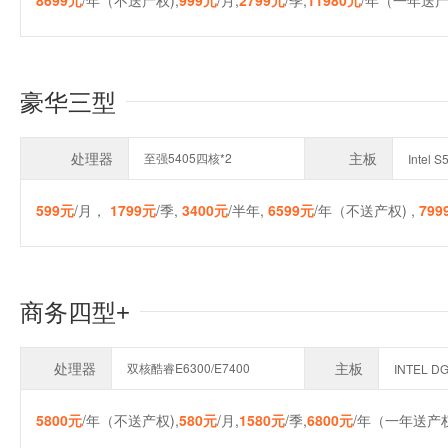
8699元
/年（不送产权),
999元
/月,
2799元
/季,
11980元
/年（一年送产
豪华三型
处理器
主板
至强5405四核*2
Intel 
599元
/月，
1799元
/季,
3400元
/半年,
6599元
/年（不送产权) ,
799
商务四型+
处理器
主板
双核酷睿E6300/E7400
INTEL D
5800元
/年（不送产权),
580元
/月,
1580元
/季,
6800元
/年（一年送产