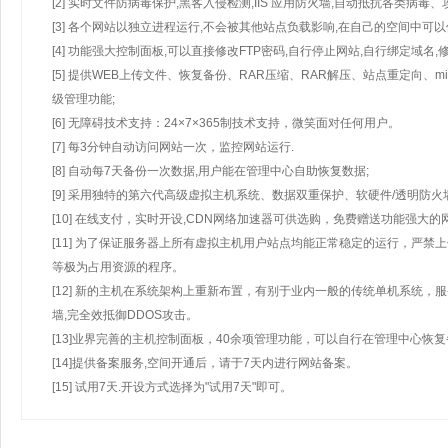
[2] 实时文件防病毒保护,黑客入侵检测,IIS 应用防火墙,自动抵抗各类病毒、
[3] 各个网站以独立进程运行,不会被其他站点负载影响,在自己的空间中可以使用
[4] 功能强大控制面板,可以直接修改FTP密码,自行停止网站,自行绑定域名,
[5] 提供WEB上传文件、恢复备份、RAR压缩、RAR解压、站点重定向
级管理功能;
[6] 无障碍技术支持：24×7×365制技术支持，微笑面对任何用户。
[7] 每3分钟自动访问网站一次，监控网站运行.
[8] 自动每7天备份一次数据,用户能在管理中心自助恢复数据;
[9] 采用独特的第六代高级虚拟主机系统、数据双重保护、软硬件/透明防火
[10] 在线支付，实时开设,CDN网络加速器可供选购，免费赠送功能强大
[11] 为了保证服务器上所有虚拟主机用户站点均能正常稳定的运行，严禁上
等极为占用资源的程序。
[12] 新的主机在系统架构上重新布置，有别于业内一般的传统单机系统，
墙,完全效抵御DDOS攻击。
[13]业界完善的主机控制面板，40余项管理功能，可以自行在管理中心恢
[14]提供备案服务,空间开通后，请于7天内进行网站备案。
[15] 试用7天.开设方式选择为"试用7天"即可。