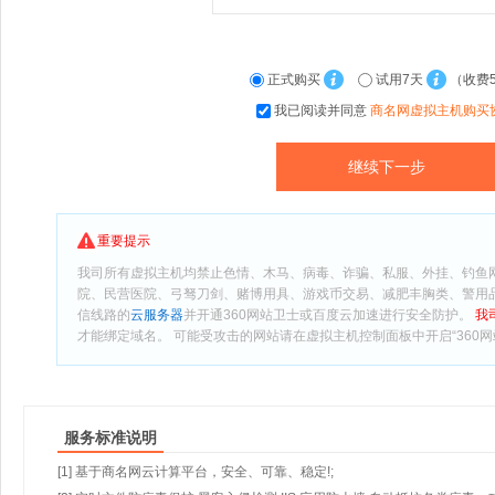
正式购买
试用7天
（收费
我已阅读并同意
商名网虚拟主机购买
重要提示
我司所有虚拟主机均禁止色情、木马、病毒、诈骗、私服、外挂、钓鱼
院、民营医院、弓驽刀剑、赌博用具、游戏币交易、减肥丰胸类、警用
信线路的
云服务器
并开通360网站卫士或百度云加速进行安全防护。
我
才能绑定域名。 可能受攻击的网站请在虚拟主机控制面板中开启“360网
服务标准说明
[1] 基于商名网云计算平台，安全、可靠、稳定!;