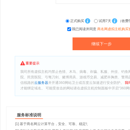
正式购买
试用7天
（收费
我已阅读并同意
商名网虚拟主机购买
重要提示
我司所有虚拟主机均禁止色情、木马、病毒、诈骗、私服、外挂、钓鱼
院、民营医院、弓驽刀剑、赌博用具、游戏币交易、减肥丰胸类、警用
信线路的
云服务器
并开通360网站卫士或百度云加速进行安全防护。
我
才能绑定域名。 可能受攻击的网站请在虚拟主机控制面板中开启“360网
服务标准说明
[1] 基于商名网云计算平台，安全、可靠、稳定!;