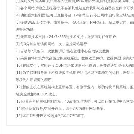
[2] 实时文件防病毒保护,黑客入侵检测,IIS 应用防火墙,自动抵抗各类病毒、
[3] 各个网站以独立进程运行,不会被其他站点负载影响,在自己的空间中可以使用
[4] 功能强大控制面板,可以直接修改FTP密码,自行停止网站,自行绑定域名,
[5] 提供WEB上传文件、恢复备份、RAR压缩、RAR解压、站点重定向
级管理功能;
[6] 无障碍技术支持：24×7×365制技术支持，微笑面对任何用户。
[7] 每3分钟自动访问网站一次，监控网站运行.
[8] 自动每7天备份一次数据,用户能在管理中心自助恢复数据;
[9] 采用独特的第六代高级虚拟主机系统、数据双重保护、软硬件/透明防火
[10] 在线支付，实时开设,CDN网络加速器可供选购，免费赠送功能强大
[11] 为了保证服务器上所有虚拟主机用户站点均能正常稳定的运行，严禁上
等极为占用资源的程序。
[12] 新的主机在系统架构上重新布置，有别于业内一般的传统单机系统，
墙,完全效抵御DDOS攻击。
[13]业界完善的主机控制面板，40余项管理功能，可以自行在管理中心恢
[14]提供备案服务,空间开通后，请于7天内进行网站备案。
[15] 试用7天.开设方式选择为"试用7天"即可。