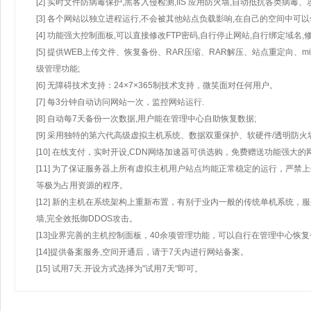
[2] 实时文件防病毒保护,黑客入侵检测,IIS 应用防火墙,自动抵抗各类病毒、
[3] 各个网站以独立进程运行,不会被其他站点负载影响,在自己的空间中可以使用
[4] 功能强大控制面板,可以直接修改FTP密码,自行停止网站,自行绑定域名,
[5] 提供WEB上传文件、恢复备份、RAR压缩、RAR解压、站点重定向
级管理功能;
[6] 无障碍技术支持：24×7×365制技术支持，微笑面对任何用户。
[7] 每3分钟自动访问网站一次，监控网站运行.
[8] 自动每7天备份一次数据,用户能在管理中心自助恢复数据;
[9] 采用独特的第六代高级虚拟主机系统、数据双重保护、软硬件/透明防火
[10] 在线支付，实时开设,CDN网络加速器可供选购，免费赠送功能强大
[11] 为了保证服务器上所有虚拟主机用户站点均能正常稳定的运行，严禁上
等极为占用资源的程序。
[12] 新的主机在系统架构上重新布置，有别于业内一般的传统单机系统，
墙,完全效抵御DDOS攻击。
[13]业界完善的主机控制面板，40余项管理功能，可以自行在管理中心恢
[14]提供备案服务,空间开通后，请于7天内进行网站备案。
[15] 试用7天.开设方式选择为"试用7天"即可。