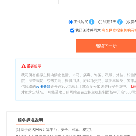
正式购买
试用7天
（收费
我已阅读并同意
商名网虚拟主机购买
重要提示
我司所有虚拟主机均禁止色情、木马、病毒、诈骗、私服、外挂、钓鱼
院、民营医院、弓驽刀剑、赌博用具、游戏币交易、减肥丰胸类、警用
信线路的
云服务器
并开通360网站卫士或百度云加速进行安全防护。
我
才能绑定域名。 可能受攻击的网站请在虚拟主机控制面板中开启“360网
服务标准说明
[1] 基于商名网云计算平台，安全、可靠、稳定!;