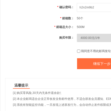
*
确认密码：
*
邮箱数：
50个
*
邮箱总大小：
500M
购买年限：
我同意不用此邮局发垃
温馨提示
[1] 购买零风险,30天内无条件退余款!;
[2] 本企业邮局适合企业正常收发业务邮件使用，不适合群发会员通知、E
[3] 系统有智能监控功能，一旦发现上述群发行为，会自动停止发件权限或