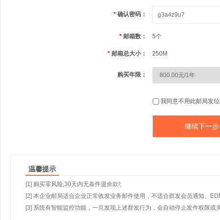
*
确认密码：
*
邮箱数：
5个
*
邮箱总大小：
250M
购买年限：
我同意不用此邮局发垃
温馨提示
[1] 购买零风险,30天内无条件退余款!;
[2] 本企业邮局适合企业正常收发业务邮件使用，不适合群发会员通知、E
[3] 系统有智能监控功能，一旦发现上述群发行为，会自动停止发件权限或