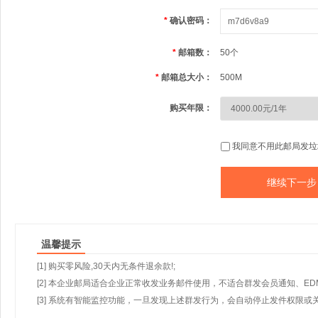
*
确认密码：
*
邮箱数：
50个
*
邮箱总大小：
500M
购买年限：
我同意不用此邮局发垃
温馨提示
[1] 购买零风险,30天内无条件退余款!;
[2] 本企业邮局适合企业正常收发业务邮件使用，不适合群发会员通知、E
[3] 系统有智能监控功能，一旦发现上述群发行为，会自动停止发件权限或